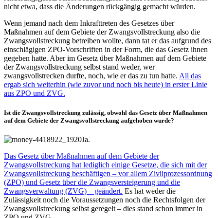
nicht etwa, dass die Änderungen rückgängig gemacht würden.
Wenn jemand nach dem Inkrafttreten des Gesetzes über
Maßnahmen auf dem Gebiete der Zwangsvollstreckung also die
Zwangsvollstreckung betreiben wollte, dann tat er das aufgrund des
einschlägigen ZPO-Vorschriften in der Form, die das Gesetz ihnen
gegeben hatte. Aber im Gesetz über Maßnahmen auf dem Gebiete
der Zwangsvollstreckung selbst stand weder, wer
zwangsvollstrecken durfte, noch, wie er das zu tun hatte.
All das
ergab sich weiterhin (wie zuvor und noch bis heute) in erster Linie
aus ZPO und ZVG.
Ist die Zwangsvollstreckung zulässig, obwohl das Gesetz über Maßnahmen
auf dem Gebiete der Zwangsvollstreckung aufgehoben wurde?
Ja.
Das Gesetz über Maßnahmen auf dem Gebiete der
Zwangsvollstreckung hat lediglich einige Gesetze, die sich mit der
Zwangsvollstreckung beschäftigen – vor allem Zivilprozessordnung
(ZPO) und Gesetz über die Zwangsversteigerung und die
Zwangsverwaltung (ZVG) – geändert.
Es hat weder die
Zulässigkeit noch die Voraussetzungen noch die Rechtsfolgen der
Zwangsvollstreckung selbst geregelt – dies stand schon immer in
ZPO und ZVG.