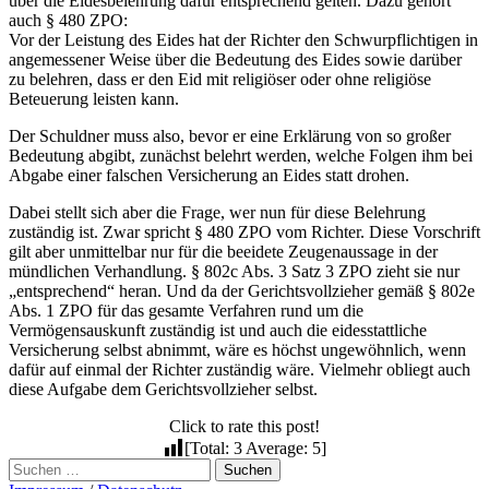
über die Eidesbelehrung dafür entsprechend gelten. Dazu gehört
auch § 480 ZPO:
Vor der Leistung des Eides hat der Richter den Schwurpflichtigen in
angemessener Weise über die Bedeutung des Eides sowie darüber
zu belehren, dass er den Eid mit religiöser oder ohne religiöse
Beteuerung leisten kann.
Der Schuldner muss also, bevor er eine Erklärung von so großer
Bedeutung abgibt, zunächst belehrt werden, welche Folgen ihm bei
Abgabe einer falschen Versicherung an Eides statt drohen.
Dabei stellt sich aber die Frage, wer nun für diese Belehrung
zuständig ist. Zwar spricht § 480 ZPO vom Richter. Diese Vorschrift
gilt aber unmittelbar nur für die beeidete Zeugenaussage in der
mündlichen Verhandlung. § 802c Abs. 3 Satz 3 ZPO zieht sie nur
„entsprechend“ heran. Und da der Gerichtsvollzieher gemäß § 802e
Abs. 1 ZPO für das gesamte Verfahren rund um die
Vermögensauskunft zuständig ist und auch die eidesstattliche
Versicherung selbst abnimmt, wäre es höchst ungewöhnlich, wenn
dafür auf einmal der Richter zuständig wäre. Vielmehr obliegt auch
diese Aufgabe dem Gerichtsvollzieher selbst.
Click to rate this post!
[Total:
3
Average:
5
]
Suchen
nach: