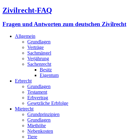
Zivilrecht-FAQ
Fragen und Antworten zum deutschen Zivilrecht
Allgemein
Grundlagen
Verträge
Sachmängel
Verjährung
Sachenrecht
Besitz
Eigentum
Erbrecht
Grundlagen
Testament
Erbvertrag
Gesetzliche Erbfolge
Mietrecht
Grundprinzipien
Grundlagen
Miethöhe
Nebenkosten
Tiere