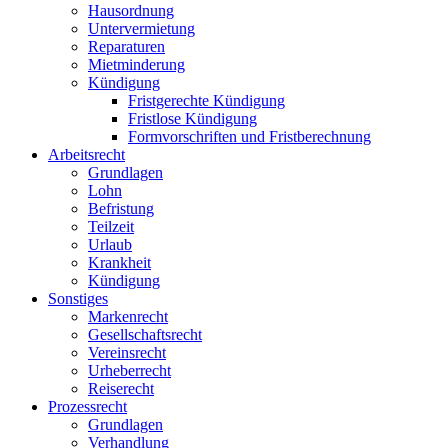
Hausordnung
Untervermietung
Reparaturen
Mietminderung
Kündigung
Fristgerechte Kündigung
Fristlose Kündigung
Formvorschriften und Fristberechnung
Arbeitsrecht
Grundlagen
Lohn
Befristung
Teilzeit
Urlaub
Krankheit
Kündigung
Sonstiges
Markenrecht
Gesellschaftsrecht
Vereinsrecht
Urheberrecht
Reiserecht
Prozessrecht
Grundlagen
Verhandlung